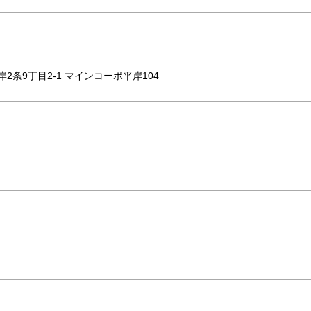
岸2条9丁目2-1 マインコーポ平岸104