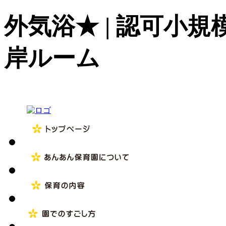
外気浴★ | 認可小
岸ルーム