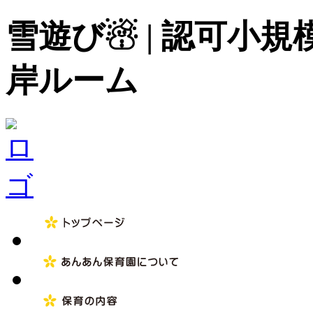
雪遊び☃ | 認可小
岸ルーム