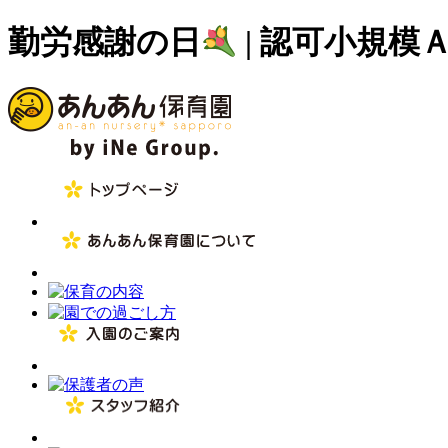
勤労感謝の日
| 認可小規